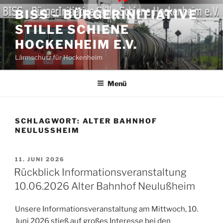
Zum
BISS – BÜRGERINITIATIVE
Inhalt
STILLE SCHIENE
springen
HOCKENHEIM E.V.
Lärmschutz für Hockenheim
Menü
SCHLAGWORT:
ALTER BAHNHOF
NEULUSSHEIM
VERÖFFENTLICHT
11. JUNI 2026
AM
Rückblick Informationsveranstaltung
10.06.2026 Alter Bahnhof Neulußheim
Unsere Informationsveranstaltung am Mittwoch, 10.
Juni 2026 stieß auf großes Interesse bei den