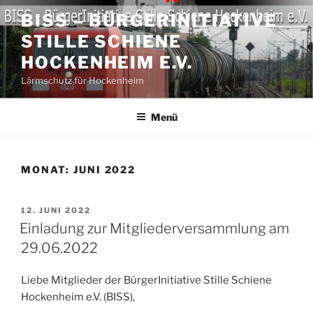
Zum
BISS – BÜRGERINITIATIVE
Inhalt
STILLE SCHIENE
springen
HOCKENHEIM E.V.
Lärmschutz für Hockenheim
Menü
MONAT:
JUNI 2022
VERÖFFENTLICHT
12. JUNI 2022
AM
Einladung zur Mitgliederversammlung am
29.06.2022
Liebe Mitglieder der BürgerInitiative Stille Schiene
Hockenheim e.V. (BISS),